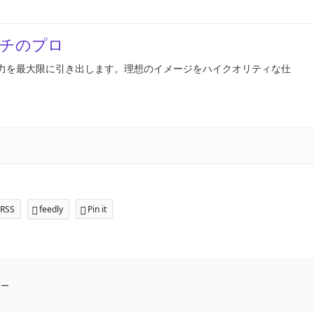
チのプロ
力を最大限に引き出します。理想のイメージをハイクオリティな仕
RSS
feedly
Pin it
ター