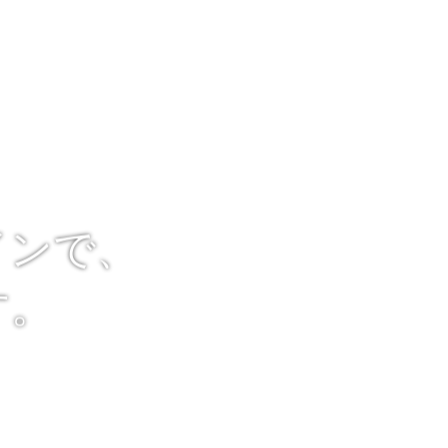
インで、
す。
を最大限に生かし、
力致します。