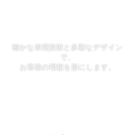
確かな表現技術と多彩なデザイン
で、
お客様の理想を形にします。
「レタッチのプロ」とは、今までの経験で得た写真のレタッチ技
術やデザイン力を最大限に生かし、
常に限界を超える挑戦をし続けるという意味です。
適切な写真加工・写真合成によって魅力あるビジュアルに仕上げ
るために尽力致します。