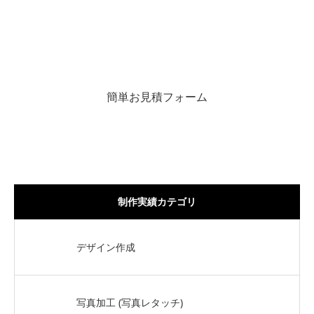
常に限界を超える挑戦をし続けるという意味です。
適切な写真加工・写真合成によって魅力あるビジュアルに仕上げ
るために尽力致します。
簡単お見積フォーム
制作実績カテゴリ
デザイン作成
写真加工 (写真レタッチ)